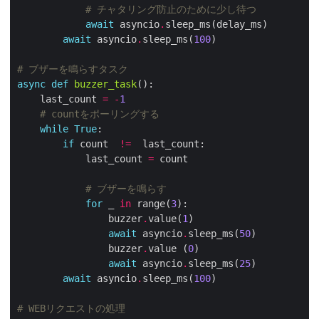
# チャタリング防止のために少し待つ
await
 asyncio
.
await
 asyncio
.
sleep_ms(
100
# ブザーを鳴らすタスク
async
def
buzzer_task
    last_count 
=
-
1
# countをポーリングする
while
True
if
 count  
!=
            last_count 
=
# ブザーを鳴らす
for
 _ 
in
 range(
3
                buzzer
.
value(
1
await
 asyncio
.
sleep_ms(
50
                buzzer
.
value (
0
await
 asyncio
.
sleep_ms(
25
await
 asyncio
.
sleep_ms(
100
# WEBリクエストの処理