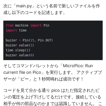
次に「main.py」という名前で新しいファイルを作
成し以下のコードを記述します。
from
 machine 
import
import
buzzer 
=
 Pin(
15
, Pin
.
buzzer
.
value(
1
time
.
sleep(
1
buzzer
.
value(
0
そしてコマンドパレットから「MicroPico: Run
current file on Pico」を実行します。 アクティブブ
ザーが「ピー」と 1 秒間鳴れば成功です！
コードを見て分かる通り pico はただ指定されたピ
ンの電圧を上げ下げしてるだけです。接続している
相手が何の部品なのかまでは認識していません。 こ