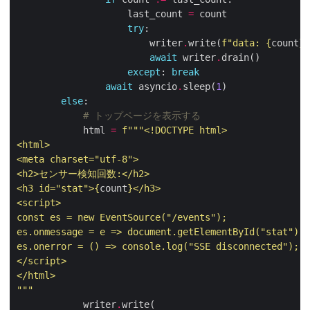
                    last_count 
=
try
                        writer
.
write(
f
"data: 
{
count
}
\
await
 writer
.
except
: 
break
await
 asyncio
.
sleep(
1
else
# トップページを表示する
            html 
=
f
<h3 id="stat">
{
count
}
"""
            writer
.