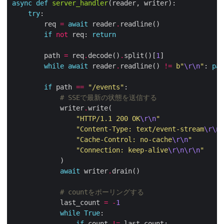
async
def
server_handler
try
        req 
=
await
 reader
.
if
not
 req: 
return
        path 
=
 req
.
decode()
.
split()[
1
while
await
 reader
.
readline() 
!=
b
"
\r\n
"
: 
pas
if
 path 
==
"/events"
# SSEで最新の状態を送信する
            writer
.
"HTTP/1.1 200 OK
\r\n
"
"Content-Type: text/event-stream
\r\n
"
"Cache-Control: no-cache
\r\n
"
"Connection: keep-alive
\r\n\r\n
"
await
 writer
.
# countをポーリングする
            last_count 
=
-
1
while
True
if
 count 
!=