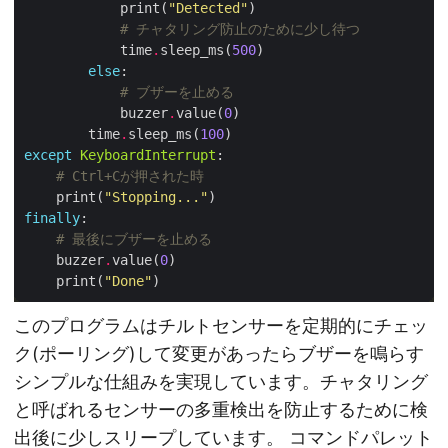
            print(
"Detected"
# チャタリング防止のために少し待つ
            time
.
sleep_ms(
500
else
# ブザーを止める
            buzzer
.
value(
0
        time
.
sleep_ms(
100
except
KeyboardInterrupt
# Ctrl+Cが押された時
    print(
"Stopping..."
finally
# 最後にブザーを止める
    buzzer
.
value(
0
    print(
"Done"
このプログラムはチルトセンサーを定期的にチェッ
ク(ポーリング)して変更があったらブザーを鳴らす
シンプルな仕組みを実現しています。チャタリング
と呼ばれるセンサーの多重検出を防止するために検
出後に少しスリープしています。 コマンドパレット