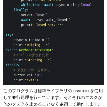
while
True
: 
await
 asyncio
.
sleep(
3600
finally
        server
.
await
 server
.
        print(
"Closed server"
try
    asyncio
.
    print(
"Waiting..."
except
KeyboardInterrupt
# Ctrl+Cが押された時
    print(
"Stopping..."
finally
# 最後にブザーを止める
    buzzer
.
value(
0
    print(
"exit"
このプログラムは標準ライブラリの asyncio を使用
して並行処理を行っています。それぞれのタスクが
他のタスクを止めることなく協調して動作します。