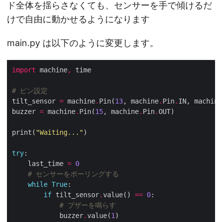
ド全体を揺らさなくても、センサーを手で傾けるだ
けで自由に動かせるようになります
main.py は以下のように変更します。
import
 machine
,
# ピン設定
tilt_sensor 
=
 machine
.
Pin(
13
, machine
.
Pin
.
IN, machine
buzzer 
=
 machine
.
Pin(
15
, machine
.
Pin
.
print(
"Waiting..."
try
    last_time 
=
0
# センサーをポーリングする
while
True
if
 tilt_sensor
.
value() 
==
0
# ブザーを鳴らす
            buzzer
.
value(
1