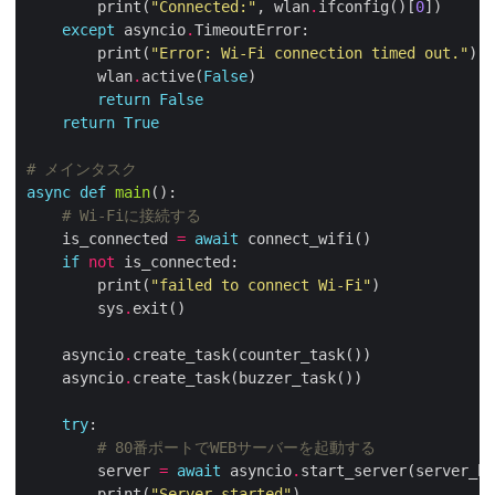
        print(
"Connected:"
, wlan
.
ifconfig()[
0
except
 asyncio
.
        print(
"Error: Wi-Fi connection timed out."
        wlan
.
active(
False
return
False
return
True
# メインタスク
async
def
main
# Wi-Fiに接続する
    is_connected 
=
await
if
not
        print(
"failed to connect Wi-Fi"
        sys
.
    asyncio
.
    asyncio
.
try
# 80番ポートでWEBサーバーを起動する
        server 
=
await
 asyncio
.
start_server(server_ha
        print(
"Server started"