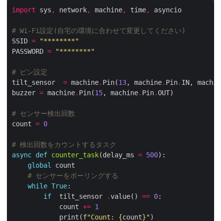
import
 sys
,
 network
,
 machine
,
 time
,
# Wi-Fi設定(自宅の環境に合わせて変更してください)
SSID 
=
"********"
PASSWORD 
=
"********"
# ピン設定
tilt_sensor  
=
 machine
.
Pin(
13
, machine
.
Pin
.
IN, machin
buzzer 
=
 machine
.
Pin(
15
, machine
.
Pin
.
# センサー検出回数
count 
=
0
# 検出回数をカウントするタスク
async
def
counter_task
(delay_ms 
=
500
global
# センサーをポーリングする
while
True
if
  tilt_sensor 
.
value() 
==
0
            count 
+=
1
            print(
f
"Count: 
{
count
}
"