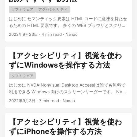
ソフトウェア
アクセシビリティ
はじめに セマンティック要素は HTML コードに意味を持たせ
るための HTML 要素です。 多くの WEB ブラウザとスクリー
ンリーダーに対応しており、導入すると WEB ページのアクセ
2022年9月23日
·
4 min read
·
Nanao
シビリティが向上します。 今回は HTML5 のセマンティック
要素について解説します。 ...
【アクセシビリティ】視覚を使わ
ずにWindowsを操作する方法
ソフトウェア
はじめに NVDA(NonVisual Desktop Access)は誰でも無料で
利用できる Windows 向けのスクリーンリーダーです。 NVDA
はオープンソースソフトウェアであり、オーストラリアの非
2022年9月3日
·
7 min read
·
Nanao
営利法人 NV Access を中心とするコミュニティが開発してい
ます。 ...
【アクセシビリティ】視覚を使わ
ずにiPhoneを操作する方法