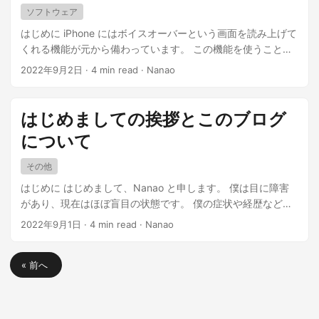
ソフトウェア
はじめに iPhone にはボイスオーバーという画面を読み上げて
くれる機能が元から備わっています。 この機能を使うことで
目の見えない方や見えにくい方でも iPhone を操作できるよう
2022年9月2日
·
4 min read
·
Nanao
になります。 また、ソフトウェア開発者の方は自分たちの製
品がボイスオーバーを通してどう見えているのかを知る良い
体験になります。 ...
はじめましての挨拶とこのブログ
について
その他
はじめに はじめまして、Nanao と申します。 僕は目に障害
があり、現在はほぼ盲目の状態です。 僕の症状や経歴などは
以下のページに掲載しています。 ...
2022年9月1日
·
4 min read
·
Nanao
« 前へ